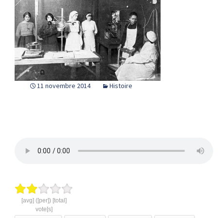
11 novembre 2014
Histoire
[avg] ([per]) [total]
vote[s]