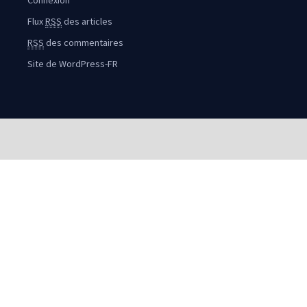
Connexion
Flux
RSS
des articles
RSS
des commentaires
Site de WordPress-FR