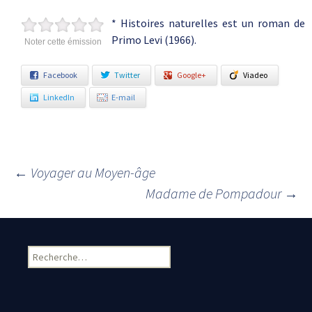
* Histoires naturelles est un roman de
Primo Levi (1966).
Noter cette émission
Facebook
Twitter
Google+
Viadeo
LinkedIn
E-mail
←
Voyager au Moyen-âge
Navigation des articles
Madame de Pompadour
→
Rechercher :