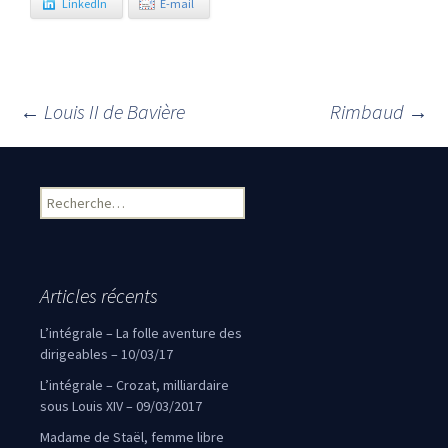
LinkedIn
E-mail
←
Louis II de Bavière
Rimbaud
→
Navigation des articles
Rechercher :
Articles récents
L’intégrale – La folle aventure des
dirigeables – 10/03/17
L’intégrale – Crozat, milliardaire
sous Louis XIV – 09/03/2017
Madame de Staël, femme libre