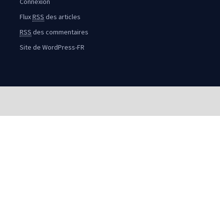
Connexion
Flux
RSS
des articles
RSS
des commentaires
Site de WordPress-FR