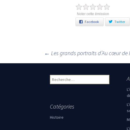
Noter cette émission
Facebook
Twitter
←
Les grands portraits d’Au cœur de 
Navigation des articles
A
Rechercher :
L
d
L
Catégories
s
Histoire
M
L’