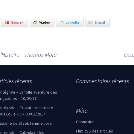
Google+
Viadeo
LinkedIn
E-mail
l’Histoire – Thomas More
Octa
rticles récents
Commentaires récents
’intégrale – La folle aventure des
irigeables – 10/03/17
’intégrale – Crozat, milliardaire
Méta
ous Louis XIV – 09/03/2017
Connexion
adame de Staël, femme libre
Flux
RSS
des articles
intégrale – Caligula et les