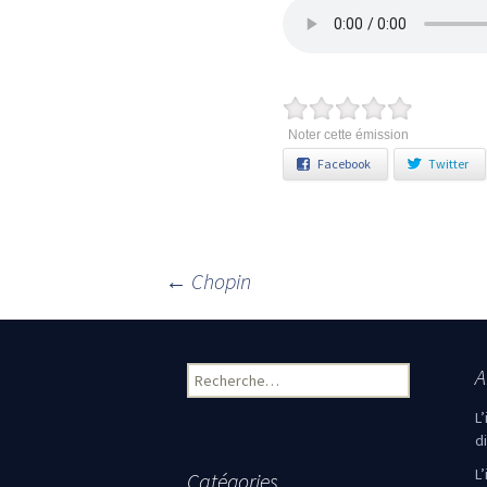
Noter cette émission
Facebook
Twitter
←
Chopin
Navigation des articles
A
Rechercher :
L
d
L
Catégories