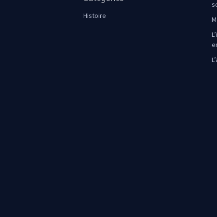
s
Histoire
M
L’
e
L