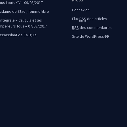
ous Louis XIV – 09/03/2017
Connexion
adame de Staël, femme libre
Flux
RSS
des articles
intégrale – Caligula et les
mpereurs fous – 07/03/2017
RSS
des commentaires
’assassinat de Caligula
Site de WordPress-FR