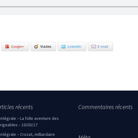
Google+
Viadeo
LinkedIn
E-mail
rticles récents
Commentaires récents
’intégrale – La folle aventure des
irigeables – 10/03/17
’intégrale – Crozat, milliardaire
Méta