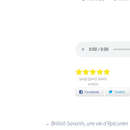
[avg] ([per]) [total]
vote[s]
Facebook
Twitter
←
Brillat-Savarin, une vie d’épicurien