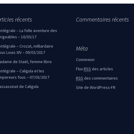
rticles récents
Commentaires récents
’intégrale – La folle aventure des
irigeables – 10/03/17
’intégrale – Crozat, milliardaire
Méta
ous Louis XIV – 09/03/2017
Connexion
adame de Staël, femme libre
Flux
RSS
des articles
intégrale – Caligula et les
mpereurs fous – 07/03/2017
RSS
des commentaires
’assassinat de Caligula
Site de WordPress-FR