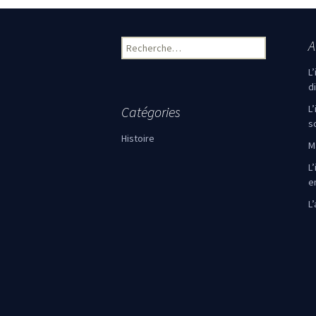
Navigation des articles
A
Rechercher :
L
d
L
Catégories
s
Histoire
M
L’
e
L