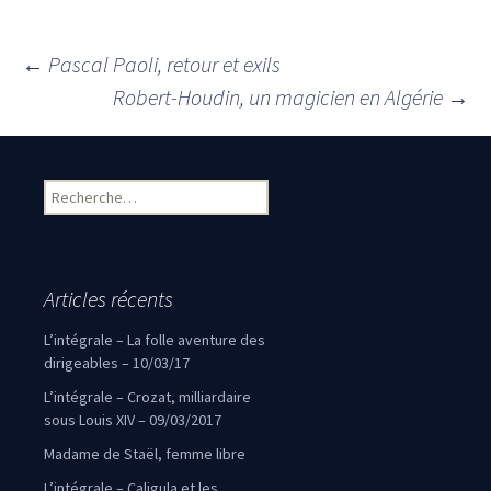
←
Pascal Paoli, retour et exils
Navigation des articles
Robert-Houdin, un magicien en Algérie
→
Rechercher :
Articles récents
L’intégrale – La folle aventure des
dirigeables – 10/03/17
L’intégrale – Crozat, milliardaire
sous Louis XIV – 09/03/2017
Madame de Staël, femme libre
L’intégrale – Caligula et les