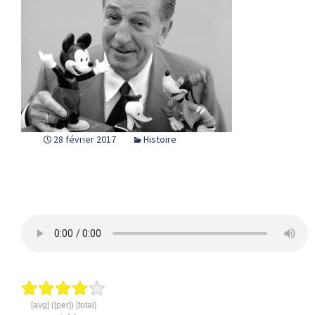
28 février 2017
Histoire
[avg] ([per]) [total]