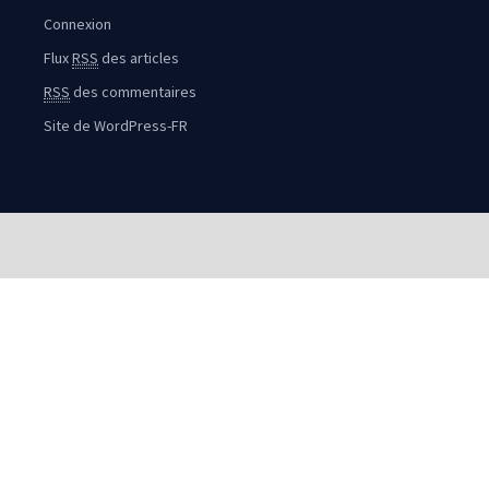
Connexion
Flux
RSS
des articles
RSS
des commentaires
Site de WordPress-FR