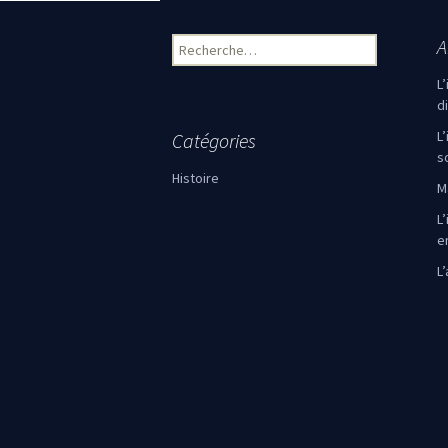
A
Rechercher :
L
d
L
Catégories
s
Histoire
M
L’
e
L