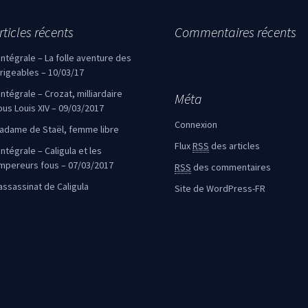
rticles récents
Commentaires récents
’intégrale – La folle aventure des
irigeables – 10/03/17
’intégrale – Crozat, milliardaire
Méta
ous Louis XIV – 09/03/2017
Connexion
adame de Staël, femme libre
Flux
RSS
des articles
intégrale – Caligula et les
mpereurs fous – 07/03/2017
RSS
des commentaires
’assassinat de Caligula
Site de WordPress-FR