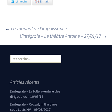
LinkedIn
E-mail
←
Le Tribunal de l’impuissance
Navigation des articles
L’intégrale – Le théâtre Antoine – 27/01/17
→
Rechercher :
Articles récents
L’intégrale – La folle aventure des
dirigeables – 10/03/17
L’intégrale – Crozat, milliardaire
sous Louis XIV – 09/03/2017