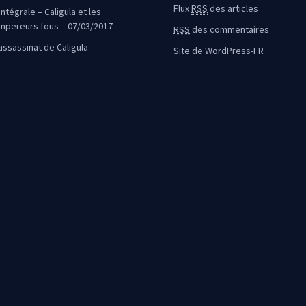
Flux
RSS
des articles
intégrale – Caligula et les
mpereurs fous – 07/03/2017
RSS
des commentaires
’assassinat de Caligula
Site de WordPress-FR