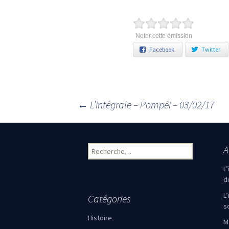
Noter cette émission
Facebook
Twitter
←
L’intégrale – Pompéi – 03/02/17
Navigation des articles
A
Rechercher :
L
d
L
Catégories
s
Histoire
M