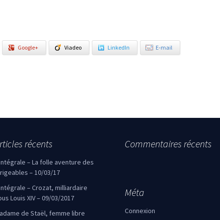
Google+
Viadeo
LinkedIn
E-mail
rticles récents
Commentaires récents
’intégrale – La folle aventure des
irigeables – 10/03/17
’intégrale – Crozat, milliardaire
Méta
ous Louis XIV – 09/03/2017
Connexion
adame de Staël, femme libre