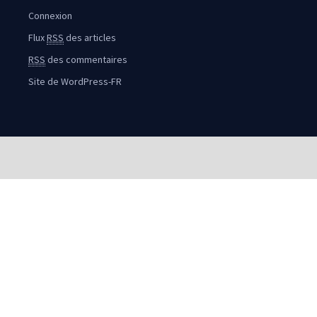
Connexion
Flux
RSS
des articles
RSS
des commentaires
Site de WordPress-FR