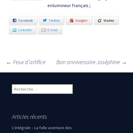
enlumineur français ;
Facebook
Twitter
Google+
Viadeo
LinkedIn
E-mail
←
Feux d’artifice
Bon anniversaire Joséphine
→
Navigation des articles
Rechercher :
Articles récents
L’intégrale – La folle aventure des