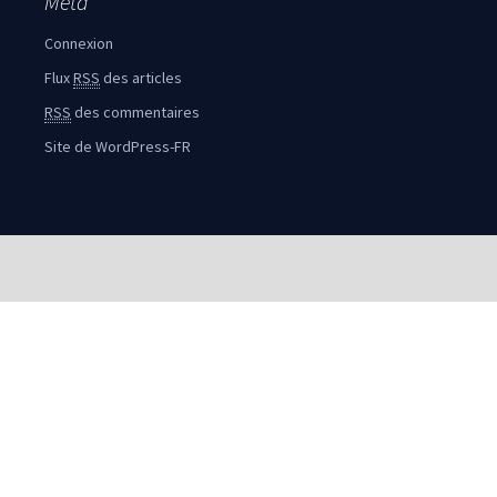
Méta
Connexion
Flux
RSS
des articles
RSS
des commentaires
Site de WordPress-FR