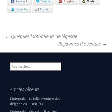
Facebook
Twitter
Google+
Viadeo
LinkedIn
E-mail
←
Quelques footballeurs de légende
Navigation des articles
Royaumes d’aventure
→
Rechercher :
Articles récents
L’intégrale – La folle aventure des
dirigeables – 10/03/17
L’intégrale – Crozat, milliardaire