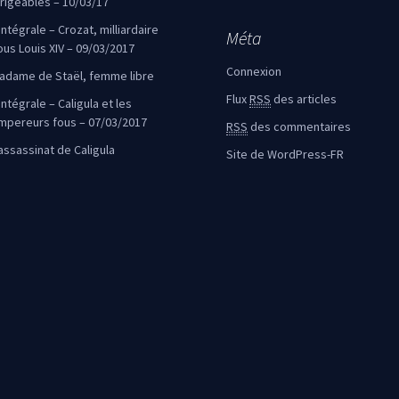
irigeables – 10/03/17
’intégrale – Crozat, milliardaire
Méta
ous Louis XIV – 09/03/2017
Connexion
adame de Staël, femme libre
Flux
RSS
des articles
intégrale – Caligula et les
mpereurs fous – 07/03/2017
RSS
des commentaires
’assassinat de Caligula
Site de WordPress-FR