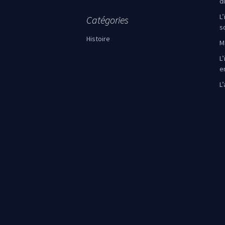
d
L
Catégories
s
Histoire
M
L’
e
L