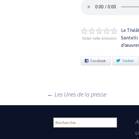
Le Théât
Santelli
Noter cette émission
d’œuvres
Facebook
Twitter
←
Les Unes de la presse
Navigation des articles
A
Rechercher :
L