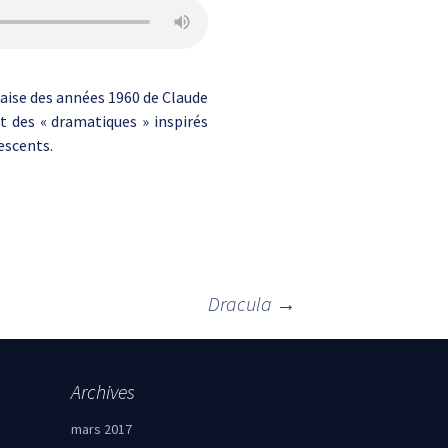
çaise des années 1960 de Claude
it des « dramatiques » inspirés
escents.
Dracula
→
Archives
mars 2017