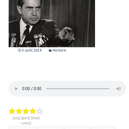
5 août 2014
Histoire
[avg] ([per]) [total]
vote[s]