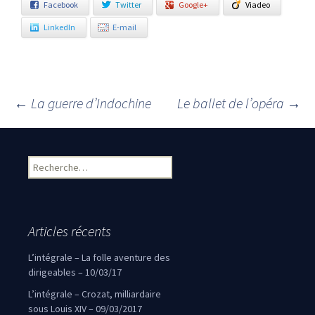
Facebook
Twitter
Google+
Viadeo
LinkedIn
E-mail
←
La guerre d’Indochine
Le ballet de l’opéra
→
Navigation des articles
Rechercher :
Articles récents
L’intégrale – La folle aventure des
dirigeables – 10/03/17
L’intégrale – Crozat, milliardaire
sous Louis XIV – 09/03/2017