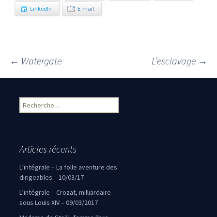
LinkedIn
E-mail
←
Watergate
L’esclavage
→
Navigation des articles
Rechercher :
Articles récents
L’intégrale – La folle aventure des
dirigeables – 10/03/17
L’intégrale – Crozat, milliardaire
sous Louis XIV – 09/03/2017