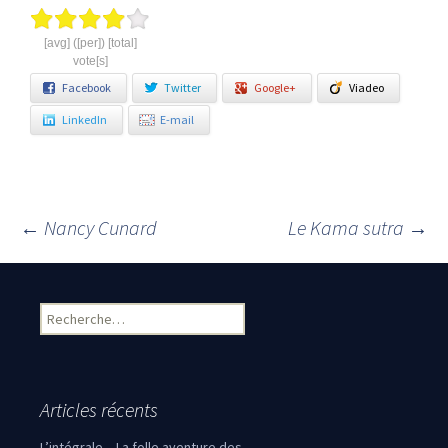
[avg] ([per]) [total]
vote[s]
Facebook
Twitter
Google+
Viadeo
LinkedIn
E-mail
←
Nancy Cunard
Le Kama sutra
→
Navigation des articles
Rechercher :
Articles récents
L’intégrale – La folle aventure des