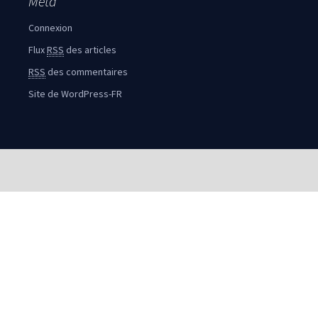
Méta
Connexion
Flux
RSS
des articles
RSS
des commentaires
Site de WordPress-FR