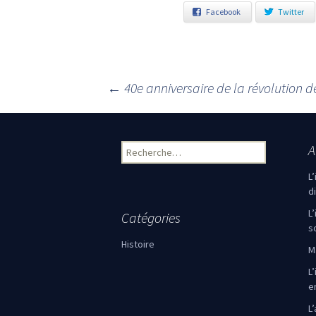
Facebook
Twitter
←
40e anniversaire de la révolution d
Navigation des articles
A
Rechercher :
L
d
L
Catégories
s
Histoire
M
L’
e
L