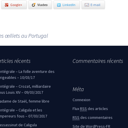
Google+
Viadeo
LinkedIn
E-mail
es œillets au Portugal
rticles récents
Commentaires récents
’intégrale – La folle aventure des
irigeables – 10/03/17
’intégrale – Crozat, milliardaire
Méta
ous Louis XIV – 09/03/2017
Connexion
adame de Staël, femme libre
Flux
RSS
des articles
intégrale – Caligula et les
mpereurs fous – 07/03/2017
RSS
des commentaires
’assassinat de Caligula
Site de WordPress-FR