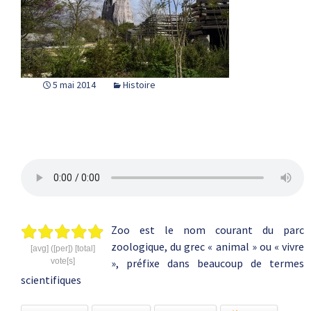
5 mai 2014
Histoire
Zoo est le nom courant du parc
zoologique, du grec « animal » ou « vivre
[avg] ([per]) [total]
vote[s]
», préfixe dans beaucoup de termes
scientifiques