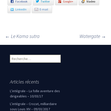
Facebook
Twitter
Google+
Viadeo
LinkedIn
E-mail
←
Le Kama sutra
Watergate
→
Navigation des articles
Rechercher :
Articles récents
L’intégrale – La folle aventure des
dirigeables – 10/03/17
L’intégrale – Crozat, milliardaire
sous Louis XIV – 09/03/2017