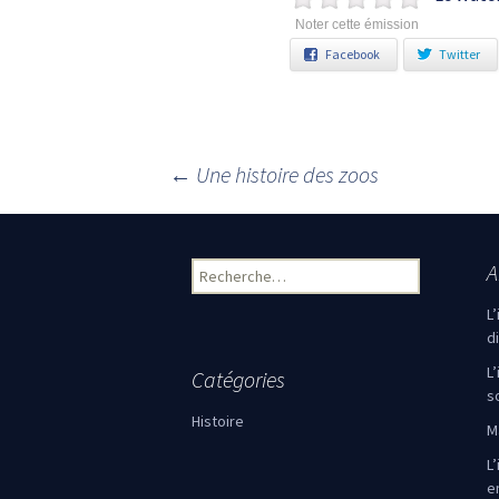
Noter cette émission
Facebook
Twitter
←
Une histoire des zoos
Navigation des articles
A
Rechercher :
L
d
L
Catégories
s
Histoire
M
L’
e