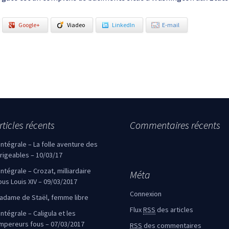
Google+
Viadeo
LinkedIn
E-mail
rticles récents
Commentaires récents
’intégrale – La folle aventure des
irigeables – 10/03/17
’intégrale – Crozat, milliardaire
Méta
ous Louis XIV – 09/03/2017
Connexion
adame de Staël, femme libre
Flux
RSS
des articles
intégrale – Caligula et les
mpereurs fous – 07/03/2017
RSS
des commentaires