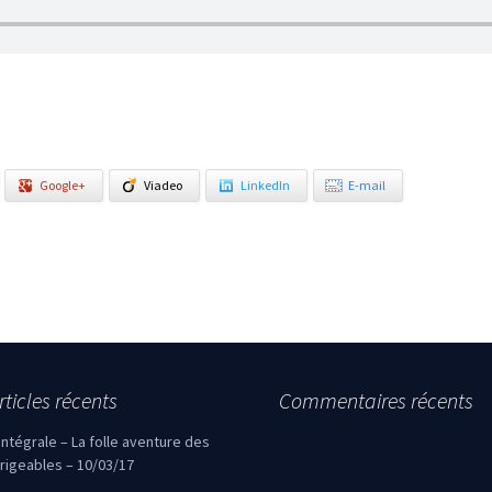
Google+
Viadeo
LinkedIn
E-mail
rticles récents
Commentaires récents
’intégrale – La folle aventure des
irigeables – 10/03/17