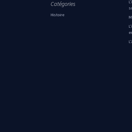
L
Catégories
s
Histoire
M
L’
e
L