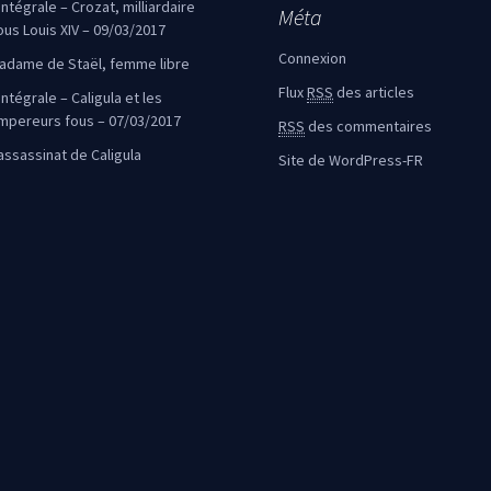
’intégrale – Crozat, milliardaire
Méta
ous Louis XIV – 09/03/2017
Connexion
adame de Staël, femme libre
Flux
RSS
des articles
intégrale – Caligula et les
mpereurs fous – 07/03/2017
RSS
des commentaires
’assassinat de Caligula
Site de WordPress-FR