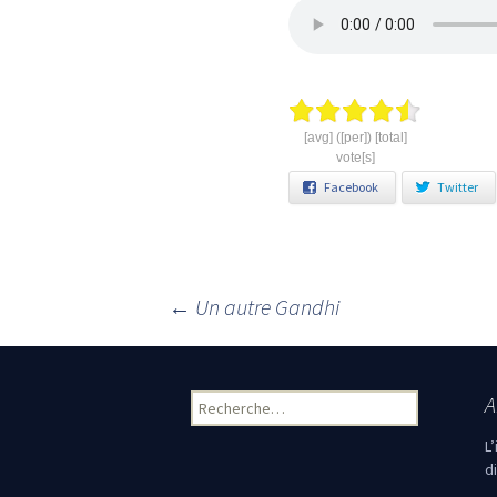
[avg] ([per]) [total]
vote[s]
Facebook
Twitter
←
Un autre Gandhi
Navigation des articles
A
Rechercher :
L
d