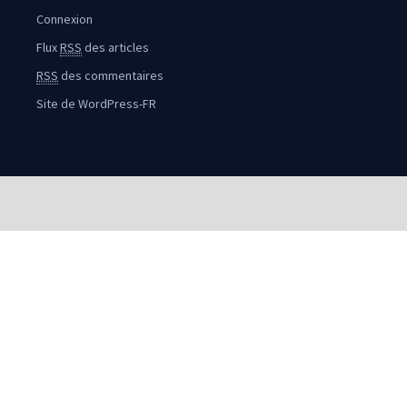
Connexion
Flux
RSS
des articles
RSS
des commentaires
Site de WordPress-FR