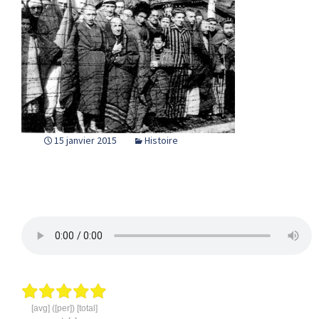
15 janvier 2015
Histoire
[avg] ([per]) [total]