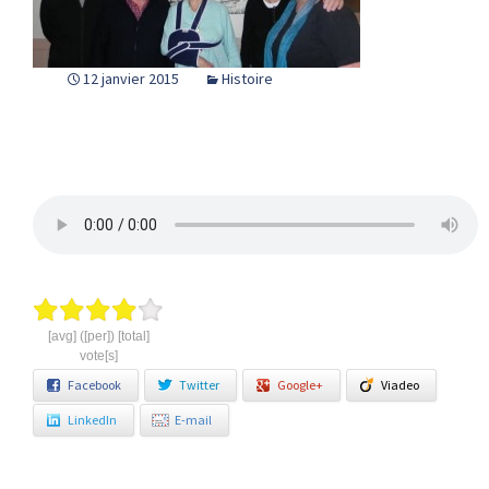
12 janvier 2015
Histoire
[avg] ([per]) [total]
vote[s]
Facebook
Twitter
Google+
Viadeo
LinkedIn
E-mail