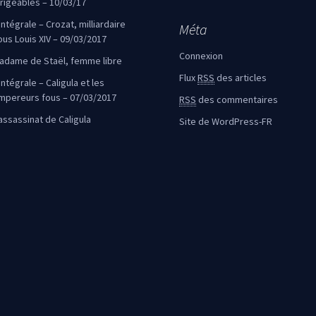
irigeables – 10/03/17
’intégrale – Crozat, milliardaire
Méta
ous Louis XIV – 09/03/2017
Connexion
adame de Staël, femme libre
Flux
RSS
des articles
intégrale – Caligula et les
mpereurs fous – 07/03/2017
RSS
des commentaires
’assassinat de Caligula
Site de WordPress-FR