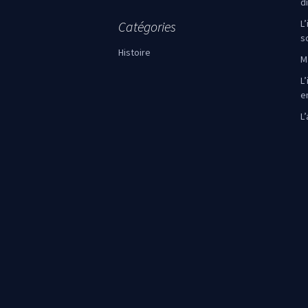
d
L
Catégories
s
Histoire
M
L’
e
L