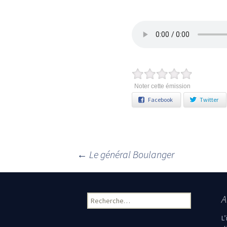
Noter cette émission
Facebook
Twitter
←
Le général Boulanger
Navigation des articles
A
Rechercher :
L