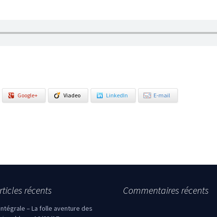
Google+
Viadeo
LinkedIn
E-mail
rticles récents
Commentaires récents
’intégrale – La folle aventure des