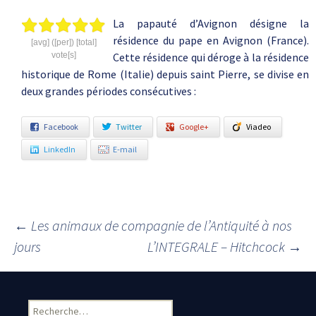
La papauté d’Avignon désigne la
résidence du pape en Avignon (France).
[avg] ([per]) [total]
vote[s]
Cette résidence qui déroge à la résidence
historique de Rome (Italie) depuis saint Pierre, se divise en
deux grandes périodes consécutives :
Facebook
Twitter
Google+
Viadeo
LinkedIn
E-mail
←
Les animaux de compagnie de l’Antiquité à nos
Navigation des articles
jours
L’INTEGRALE – Hitchcock
→
Rechercher :