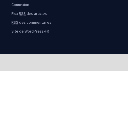
Connexion
Flux
RSS
des articles
RSS
des commentaires
Site de WordPress-FR