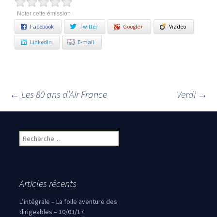
Noter cette émission
Facebook
Twitter
Google+
Viadeo
LinkedIn
E-mail
←
Les 80 ans d’Air France
Verdi
→
Navigation des articles
Rechercher :
Articles récents
L’intégrale – La folle aventure des
dirigeables – 10/03/17