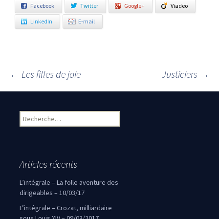
Facebook
Twitter
Google+
Viadeo
LinkedIn
E-mail
←
Les filles de joie
Justiciers
→
Navigation des articles
Rechercher :
Articles récents
L’intégrale – La folle aventure des
dirigeables – 10/03/17
L’intégrale – Crozat, milliardaire
sous Louis XIV – 09/03/2017