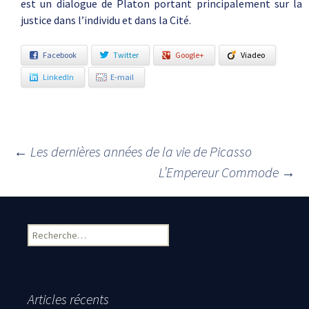
est un dialogue de Platon portant principalement sur la
justice dans l’individu et dans la Cité.
Facebook
Twitter
Google+
Viadeo
LinkedIn
E-mail
←
Les dernières années de la vie de Picasso
Navigation des articles
L’Empereur Commode
→
Rechercher :
Articles récents