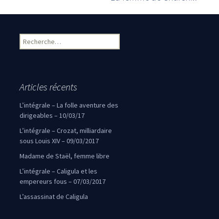
Navigation des articles
Rechercher :
Articles récents
L’intégrale – La folle aventure des
dirigeables – 10/03/17
L’intégrale – Crozat, milliardaire
sous Louis XIV – 09/03/2017
Madame de Staël, femme libre
L’intégrale – Caligula et les
empereurs fous – 07/03/2017
L’assassinat de Caligula