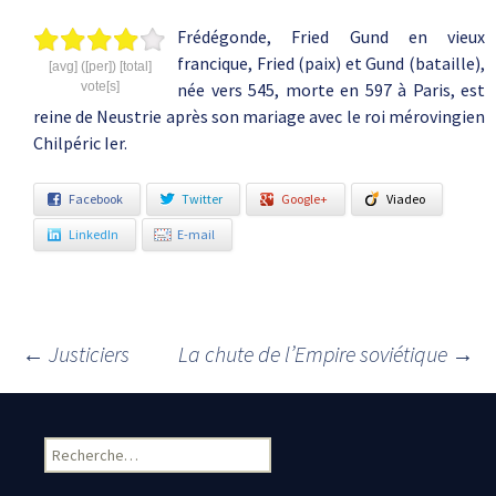
Frédégonde, Fried Gund en vieux
francique, Fried (paix) et Gund (bataille),
[avg] ([per]) [total]
vote[s]
née vers 545, morte en 597 à Paris, est
reine de Neustrie après son mariage avec le roi mérovingien
Chilpéric Ier.
Facebook
Twitter
Google+
Viadeo
LinkedIn
E-mail
←
Justiciers
La chute de l’Empire soviétique
→
Navigation des articles
Rechercher :