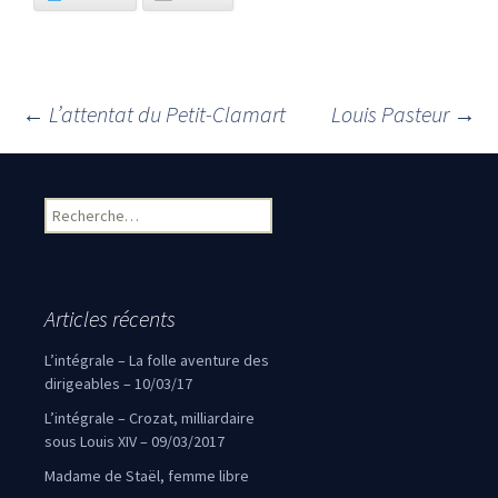
←
L’attentat du Petit-Clamart
Louis Pasteur
→
Navigation des articles
Rechercher :
Articles récents
L’intégrale – La folle aventure des
dirigeables – 10/03/17
L’intégrale – Crozat, milliardaire
sous Louis XIV – 09/03/2017
Madame de Staël, femme libre