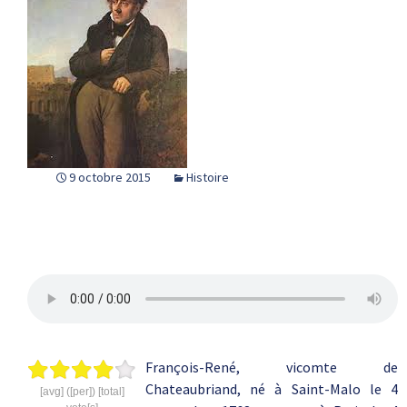
9 octobre 2015
Histoire
François-René, vicomte de
Chateaubriand, né à Saint-Malo le 4
[avg] ([per]) [total]