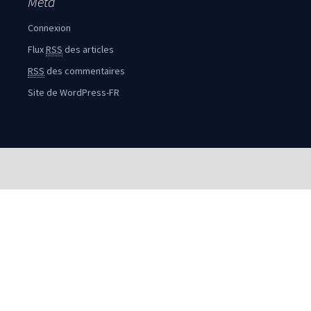
Méta
Connexion
Flux
RSS
des articles
RSS
des commentaires
Site de WordPress-FR