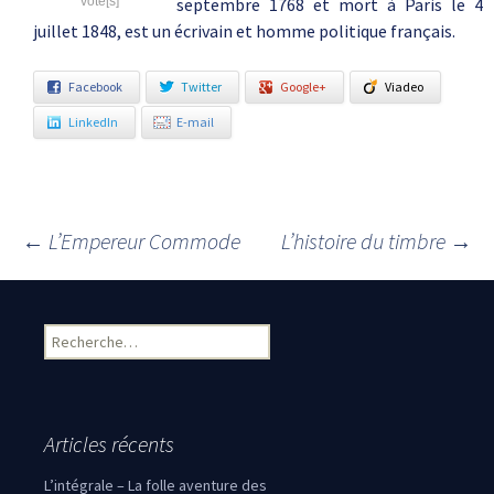
vote[s]
septembre 1768 et mort à Paris le 4
juillet 1848, est un écrivain et homme politique français.
Facebook
Twitter
Google+
Viadeo
LinkedIn
E-mail
←
L’Empereur Commode
L’histoire du timbre
→
Navigation des articles
Rechercher :
Articles récents
L’intégrale – La folle aventure des