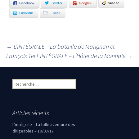
Facebook
Twitter
Google+
Viadeo
LinkedIn
E-mail
←
L’INTÉGRALE – La bataille de Marignan et
Navigation des articles
François 1er
L’INTÉGRALE – L’Hôtel de la Monnaie
→
Rechercher :
Articles récents
L’intégrale – La folle aventure des
dirigeables – 10/03/17