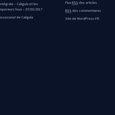
Flux
RSS
des articles
intégrale – Caligula et les
mpereurs fous – 07/03/2017
RSS
des commentaires
’assassinat de Caligula
Site de WordPress-FR