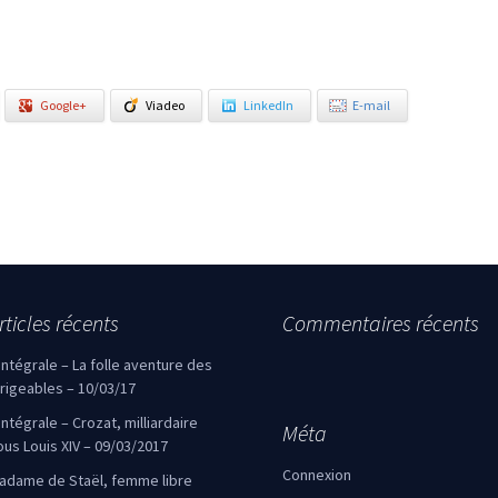
Google+
Viadeo
LinkedIn
E-mail
rticles récents
Commentaires récents
’intégrale – La folle aventure des
irigeables – 10/03/17
’intégrale – Crozat, milliardaire
Méta
ous Louis XIV – 09/03/2017
Connexion
adame de Staël, femme libre