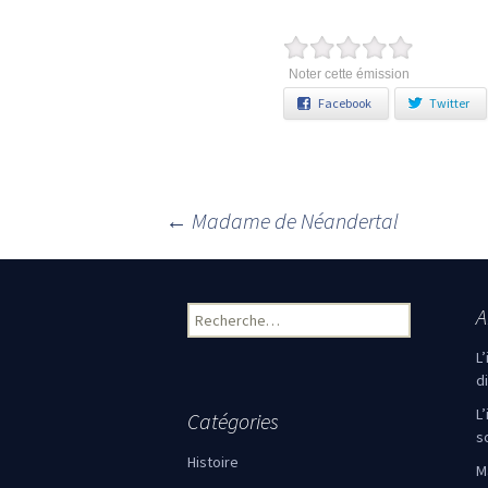
Noter cette émission
Facebook
Twitter
←
Madame de Néandertal
Navigation des articles
A
Rechercher :
L
d
L
Catégories
s
Histoire
M