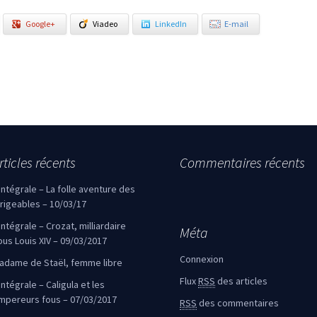
Google+
Viadeo
LinkedIn
E-mail
rticles récents
Commentaires récents
’intégrale – La folle aventure des
irigeables – 10/03/17
’intégrale – Crozat, milliardaire
Méta
ous Louis XIV – 09/03/2017
Connexion
adame de Staël, femme libre
Flux
RSS
des articles
intégrale – Caligula et les
mpereurs fous – 07/03/2017
RSS
des commentaires