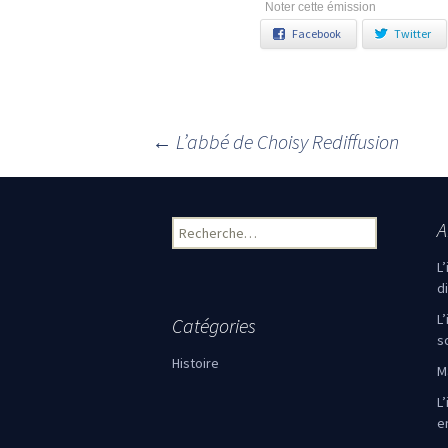
Noter cette émission
Facebook
Twitter
←
L’abbé de Choisy Rediffusion
Navigation des articles
A
Rechercher :
L
d
L
Catégories
s
Histoire
M
L’
e