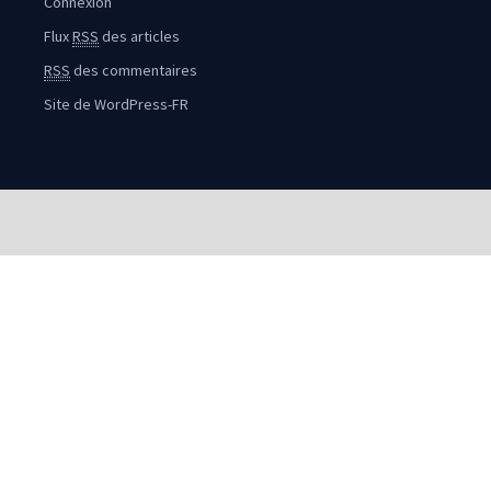
Connexion
Flux
RSS
des articles
RSS
des commentaires
Site de WordPress-FR