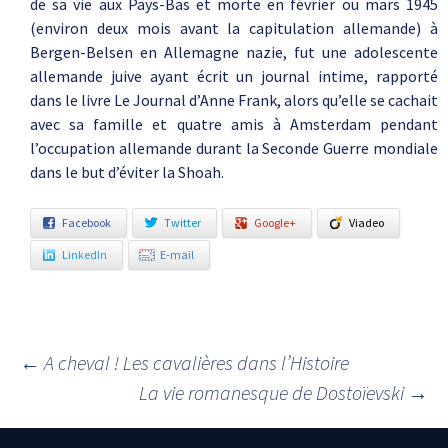
de sa vie aux Pays-Bas et morte en février ou mars 1945
(environ deux mois avant la capitulation allemande) à
Bergen-Belsen en Allemagne nazie, fut une adolescente
allemande juive ayant écrit un journal intime, rapporté
dans le livre Le Journal d’Anne Frank, alors qu’elle se cachait
avec sa famille et quatre amis à Amsterdam pendant
l’occupation allemande durant la Seconde Guerre mondiale
dans le but d’éviter la Shoah.
Facebook
Twitter
Google+
Viadeo
LinkedIn
E-mail
←
A cheval ! Les cavalières dans l’Histoire
Navigation des articles
La vie romanesque de Dostoïevski
→