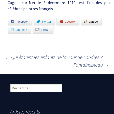
Cagnes-sur-Mer le 3 décembre 1919, est l’un des plus
célèbres peintres français.
Facebook
Twitter
Google+
Viadeo
LinkedIn
E-mail
←
Qui étaient les enfants de la Tour de Londres ?
Navigation des articles
Fontainebleau
→
Rechercher :
Articles récents