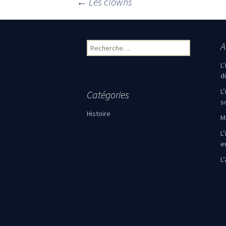
←
Les clowns
Navigation des articles
A
Rechercher :
L
d
L
Catégories
s
Histoire
M
L’
e
L