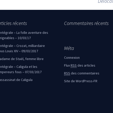
Délocal
rticles récents
Commentaires récents
’intégrale – La folle aventure des
irigeables – 10/03/17
’intégrale – Crozat, milliardaire
Méta
ous Louis XIV – 09/03/2017
Connexion
adame de Staël, femme libre
Flux
RSS
des articles
intégrale – Caligula et les
mpereurs fous – 07/03/2017
RSS
des commentaires
’assassinat de Caligula
Site de WordPress-FR