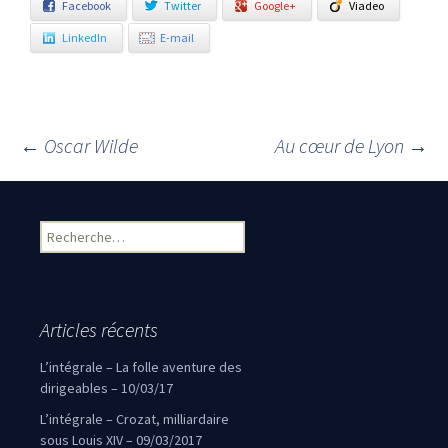
Facebook
Twitter
Google+
Viadeo
LinkedIn
E-mail
←
Oscar Wilde
Au cœur de Lyon
→
Navigation des articles
Rechercher :
Articles récents
L’intégrale – La folle aventure des
dirigeables – 10/03/17
L’intégrale – Crozat, milliardaire
sous Louis XIV – 09/03/2017