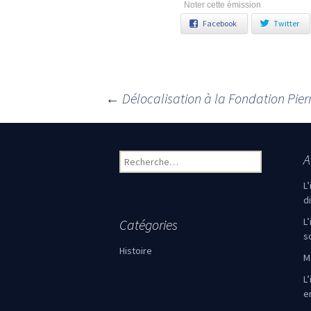
Noter cette émission
Facebook
Twitter
←
Délocalisation à la Fondation Pier
Navigation des articles
A
Rechercher :
L
d
L
Catégories
s
Histoire
M
L’
e