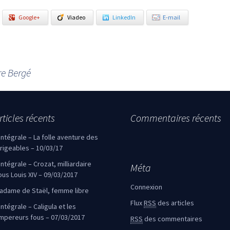
Google+
Viadeo
LinkedIn
E-mail
re Bergé
rticles récents
Commentaires récents
’intégrale – La folle aventure des
irigeables – 10/03/17
’intégrale – Crozat, milliardaire
Méta
ous Louis XIV – 09/03/2017
Connexion
adame de Staël, femme libre
Flux
RSS
des articles
intégrale – Caligula et les
mpereurs fous – 07/03/2017
RSS
des commentaires