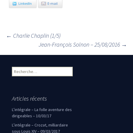
LinkedIn
E-mail
←
Charlie Chaplin (1/5)
Navigation des articles
Jean-François Solnon – 25/08/2016
→
Rechercher :
Articles récents
L’intégrale – La folle aventure des
dirigeables – 10/03/17
L’intégrale – Crozat, milliardaire
sous Louis XIV – 09/03/2017