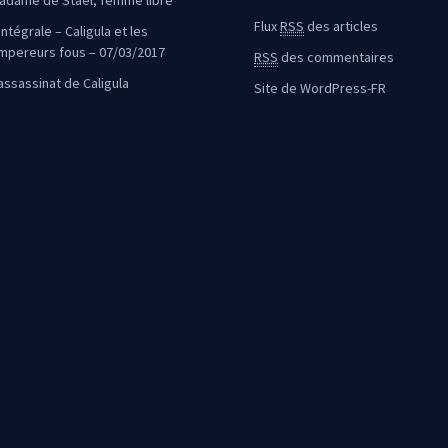
adame de Staël, femme libre
Flux
RSS
des articles
intégrale – Caligula et les
mpereurs fous – 07/03/2017
RSS
des commentaires
’assassinat de Caligula
Site de WordPress-FR