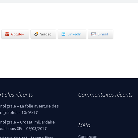
Google+
Viadeo
LinkedIn
E-mail
rticles récents
Commentaires récents
’intégrale – La folle aventure des
irigeables – 10/03/17
’intégrale – Crozat, milliardaire
Méta
ous Louis XIV – 09/03/2017
Connexion