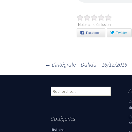
Noter cette émission
Facebook
Twitter
←
L’intégrale – Dalida – 16/12/2016
Navigation des articles
A
Rechercher :
L
d
L
Catégories
s
Histoire