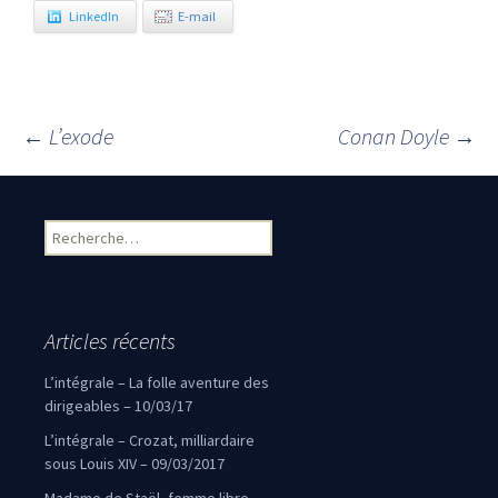
LinkedIn
E-mail
←
L’exode
Conan Doyle
→
Navigation des articles
Rechercher :
Articles récents
L’intégrale – La folle aventure des
dirigeables – 10/03/17
L’intégrale – Crozat, milliardaire
sous Louis XIV – 09/03/2017