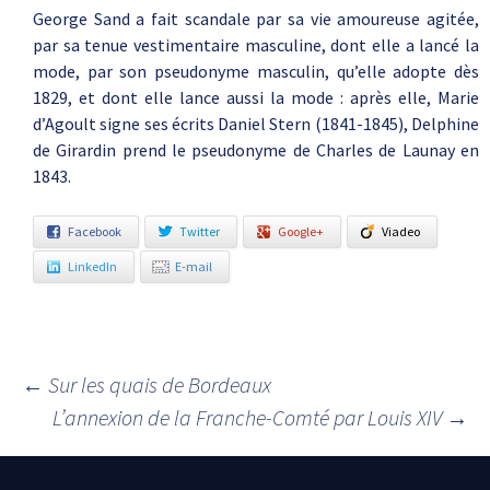
George Sand a fait scandale par sa vie amoureuse agitée,
par sa tenue vestimentaire masculine, dont elle a lancé la
mode, par son pseudonyme masculin, qu’elle adopte dès
1829, et dont elle lance aussi la mode : après elle, Marie
d’Agoult signe ses écrits Daniel Stern (1841-1845), Delphine
de Girardin prend le pseudonyme de Charles de Launay en
1843.
Facebook
Twitter
Google+
Viadeo
LinkedIn
E-mail
←
Sur les quais de Bordeaux
Navigation des articles
L’annexion de la Franche-Comté par Louis XIV
→