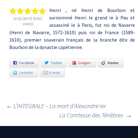
Henri , né Henri de Bourbon et
surnommé Henri le grand le à Pau et
[avg] ([per]) [total]
vote[s]
assassiné le à Paris, fut roi de Navarre
(Henri de Navarre, 1572-1610) puis roi de France (1589-
1610), premier souverain français de la branche dite de
Bourbon de la dynastie capétienne.
Facebook
Twitter
Google+
Viadeo
LinkedIn
E-mail
←
L’INTEGRALE – La mort d’Alexandre Ier
Navigation des articles
La Comtesse des Ténèbres
→