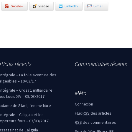
Google+
Viadeo
LinkedIn
E-mail
rticles récents
Commentaires récents
’intégrale – La folle aventure des
irigeables – 10/03/17
’intégrale – Crozat, milliardaire
Méta
ous Louis XIV – 09/03/2017
Connexion
adame de Staël, femme libre
Flux
RSS
des articles
intégrale – Caligula et les
mpereurs fous – 07/03/2017
RSS
des commentaires
’assassinat de Caligula
Site de WordPress-FR