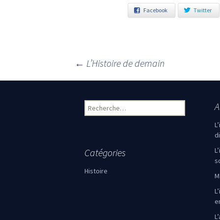
Facebook
Twitter
←
L’Histoire de demain
Navigation des articles
A
Rechercher :
L
d
L
Catégories
s
Histoire
M
L’
e
L