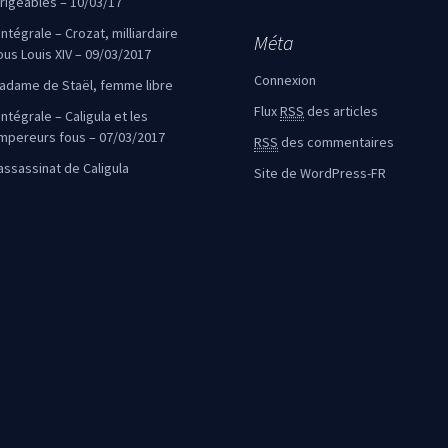
irigeables – 10/03/17
’intégrale – Crozat, milliardaire
Méta
ous Louis XIV – 09/03/2017
Connexion
adame de Staël, femme libre
Flux
RSS
des articles
intégrale – Caligula et les
mpereurs fous – 07/03/2017
RSS
des commentaires
’assassinat de Caligula
Site de WordPress-FR