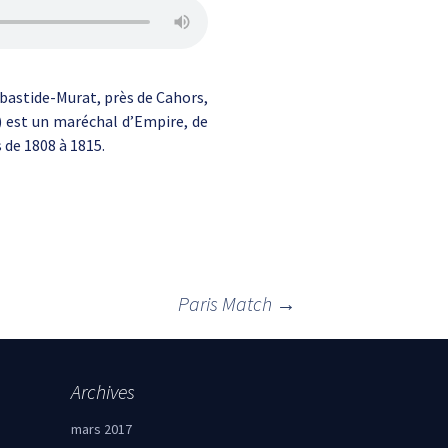
abastide-Murat, près de Cahors,
) est un maréchal d’Empire, de
 de 1808 à 1815.
Paris Match
→
Archives
mars 2017