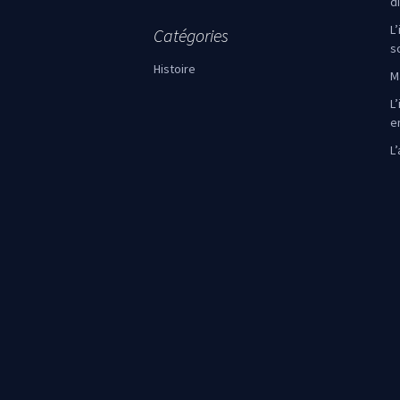
d
L
Catégories
s
Histoire
M
L’
e
L