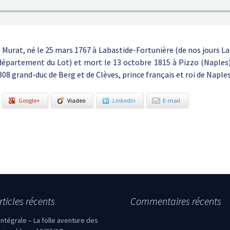
Murat, né le 25 mars 1767 à Labastide-Fortunière (de nos jours L
département du Lot) et mort le 13 octobre 1815 à Pizzo (Naples
808 grand-duc de Berg et de Clèves, prince français et roi de Naples
Google+
Viadeo
LinkedIn
E-mail
rticles récents
Commentaires récents
’intégrale – La folle aventure des